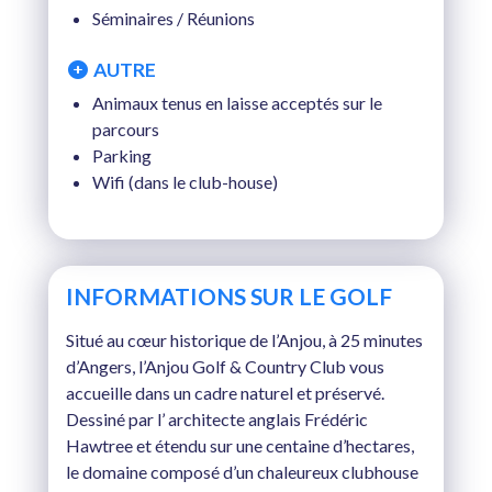
SAM. 29 AOÛT 2026
Séminaires / Réunions
DIM. 30 AOÛT 2026
AUTRE
Animaux tenus en laisse acceptés sur le
%
LUN. 31 AOÛT 2026
parcours
Parking
%
MAR. 01 SEPTEMBRE 2026
Wifi (dans le club-house)
MER. 02 SEPTEMBRE 2026
JEU. 03 SEPTEMBRE 2026
INFORMATIONS SUR LE GOLF
VEN. 04 SEPTEMBRE 2026
Situé au cœur historique de l’Anjou, à 25 minutes
SAM. 05 SEPTEMBRE 2026
d’Angers, l’Anjou Golf & Country Club vous
accueille dans un cadre naturel et préservé.
DIM. 06 SEPTEMBRE 2026
Dessiné par l’ architecte anglais Frédéric
%
LUN. 07 SEPTEMBRE 2026
Hawtree et étendu sur une centaine d’hectares,
le domaine composé d’un chaleureux clubhouse
%
MAR. 08 SEPTEMBRE 2026