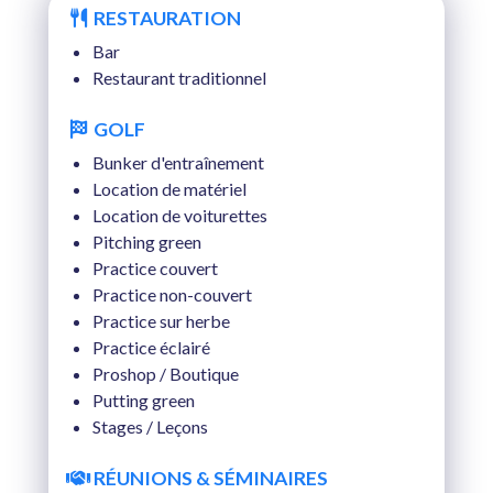
RESTAURATION
MER. 19 AOÛT 2026
Bar
Restaurant traditionnel
JEU. 20 AOÛT 2026
GOLF
VEN. 21 AOÛT 2026
Bunker d'entraînement
SAM. 22 AOÛT 2026
Location de matériel
Location de voiturettes
DIM. 23 AOÛT 2026
Pitching green
Practice couvert
%
LUN. 24 AOÛT 2026
Practice non-couvert
%
MAR. 25 AOÛT 2026
Practice sur herbe
Practice éclairé
MER. 26 AOÛT 2026
Proshop / Boutique
Putting green
JEU. 27 AOÛT 2026
Stages / Leçons
VEN. 28 AOÛT 2026
RÉUNIONS & SÉMINAIRES