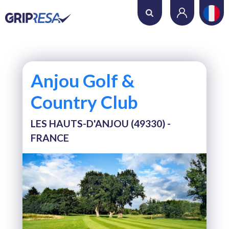
Où voulez-vous jouer ?
Date
Anjou Golf &
Nombre de trous
Country Club
LES HAUTS-D'ANJOU (49330) -
Nombre de joueurs
FRANCE
RECHERCHER